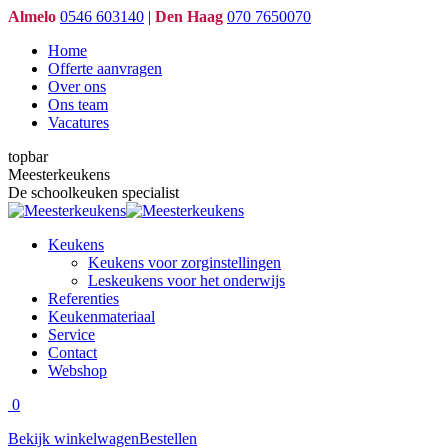
Skip
Almelo
0546 603140
|
Den Haag
070 7650070
to
Home
content
Offerte aanvragen
Over ons
Ons team
Vacatures
topbar
Facebook
Twitter
Linkedin
YouTube
Meesterkeukens
page
page
page
page
De schoolkeuken specialist
opens
opens
opens
opens
in
in
in
in
Keukens
new
new
new
new
Keukens voor zorginstellingen
window
window
window
window
Leskeukens voor het onderwijs
Referenties
Keukenmateriaal
Service
Contact
Webshop
0
Bekijk winkelwagen
Bestellen