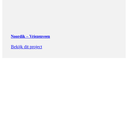
Noordik – Vriezenveen
Bekijk dit project
Leskeukens voor het
onderwijs
Meesterkeukens ontwerpt en levert
onderwijskeukens. Als u op zoek bent naar een